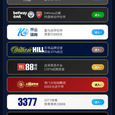
MBB终端
投资者交流互动
联系我们
物联网模组
电子制造服务EMS
数字PA视讯
创新PA视讯
移动信息化服务
PA视讯成立于1999年6月22日，位于
PA视讯集团拥有雄厚的技术创新和研
江苏省苏州市漕湖街道太东路2596
发实力，公司是中国通信标准化协会、
号，注册资本13.4亿元。
中国电子元件行业协会...
企业运营云服务
人文PA视讯
资本PA视讯
PA视讯集团致力营造吸引人才、聚纳
集团于2012年2月29日在深圳证券交易
人才的良好环境，建设良好人才工作生
所创业板上市，股票代码300292